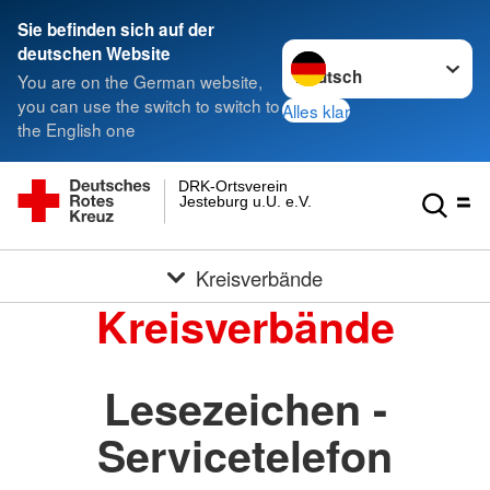
Sie befinden sich auf der
Sprache wechseln zu
deutschen Website
You are on the German website,
you can use the switch to switch to
Alles klar
the English one
DRK-Ortsverein
Jesteburg u.U. e.V.
Kreisverbände
Kreisverbände
Lesezeichen -
Servicetelefon