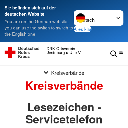
Sie befinden sich auf der
Sprache wechseln zu
deutschen Website
You are on the German website,
you can use the switch to switch to
Alles klar
the English one
DRK-Ortsverein
Jesteburg u.U. e.V.
Kreisverbände
Kreisverbände
Lesezeichen -
Servicetelefon