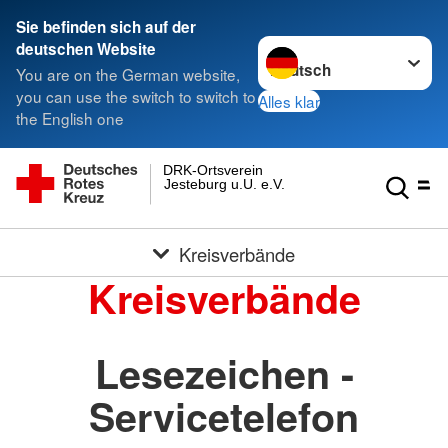
Sie befinden sich auf der
Sprache wechseln zu
deutschen Website
You are on the German website,
you can use the switch to switch to
Alles klar
the English one
DRK-Ortsverein
Jesteburg u.U. e.V.
Kreisverbände
Kreisverbände
Lesezeichen -
Servicetelefon