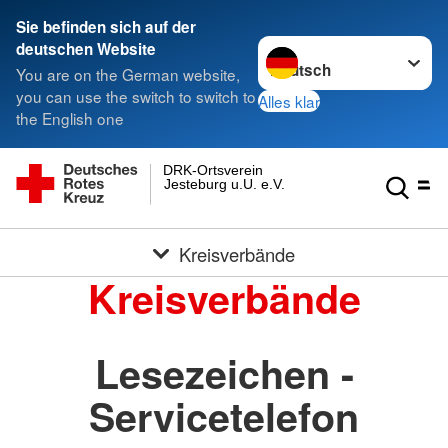
Sie befinden sich auf der
Sprache wechseln zu
deutschen Website
You are on the German website,
you can use the switch to switch to
Alles klar
the English one
DRK-Ortsverein
Jesteburg u.U. e.V.
Kreisverbände
Kreisverbände
Lesezeichen -
Servicetelefon