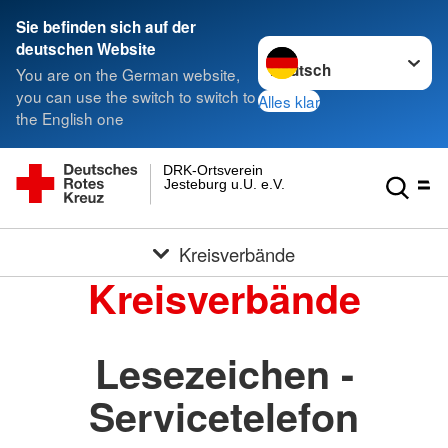
Sie befinden sich auf der
Sprache wechseln zu
deutschen Website
You are on the German website,
you can use the switch to switch to
Alles klar
the English one
DRK-Ortsverein
Jesteburg u.U. e.V.
Kreisverbände
Kreisverbände
Lesezeichen -
Servicetelefon