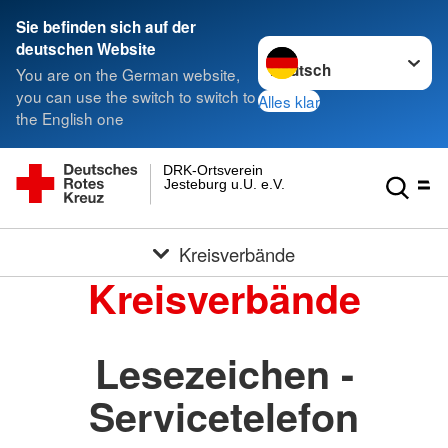
Sie befinden sich auf der
Sprache wechseln zu
deutschen Website
You are on the German website,
you can use the switch to switch to
Alles klar
the English one
DRK-Ortsverein
Jesteburg u.U. e.V.
Kreisverbände
Kreisverbände
Lesezeichen -
Servicetelefon