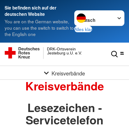
Sie befinden sich auf der
Sprache wechseln zu
deutschen Website
You are on the German website,
you can use the switch to switch to
Alles klar
the English one
DRK-Ortsverein
Jesteburg u.U. e.V.
Kreisverbände
Kreisverbände
Lesezeichen -
Servicetelefon