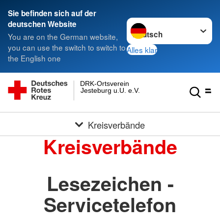
Sie befinden sich auf der
Sprache wechseln zu
deutschen Website
You are on the German website,
you can use the switch to switch to
Alles klar
the English one
DRK-Ortsverein
Jesteburg u.U. e.V.
Kreisverbände
Kreisverbände
Lesezeichen -
Servicetelefon