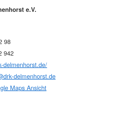
enhorst e.V.
2 98
2 942
k-delmenhorst.de/
@drk-delmenhorst.de
ogle Maps Ansicht