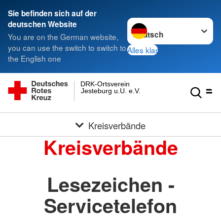
Sie befinden sich auf der
Sprache wechseln zu
deutschen Website
You are on the German website,
you can use the switch to switch to
Alles klar
the English one
DRK-Ortsverein
Jesteburg u.U. e.V.
Kreisverbände
Kreisverbände
Lesezeichen -
Servicetelefon