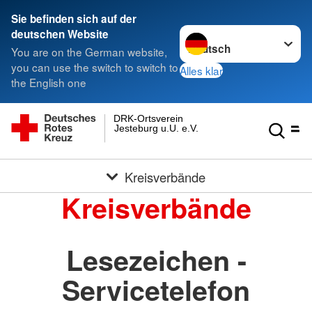
Sie befinden sich auf der
Sprache wechseln zu
deutschen Website
You are on the German website,
you can use the switch to switch to
Alles klar
the English one
DRK-Ortsverein
Jesteburg u.U. e.V.
Kreisverbände
Kreisverbände
Lesezeichen -
Servicetelefon