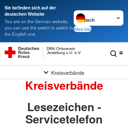
Sie befinden sich auf der
Sprache wechseln zu
deutschen Website
You are on the German website,
you can use the switch to switch to
Alles klar
the English one
DRK-Ortsverein
Jesteburg u.U. e.V.
Kreisverbände
Kreisverbände
Lesezeichen -
Servicetelefon