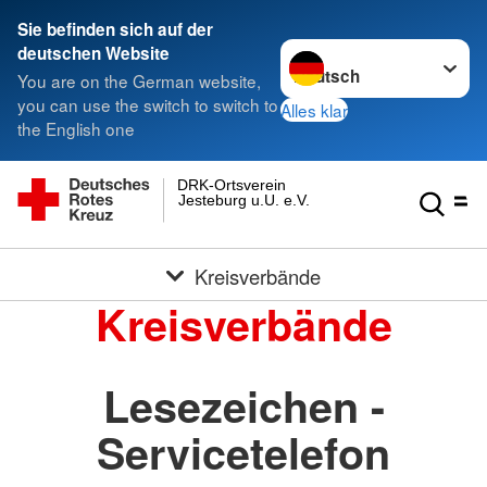
Sie befinden sich auf der
Sprache wechseln zu
deutschen Website
You are on the German website,
you can use the switch to switch to
Alles klar
the English one
DRK-Ortsverein
Jesteburg u.U. e.V.
Kreisverbände
Kreisverbände
Lesezeichen -
Servicetelefon