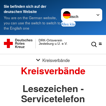
Sie befinden sich auf der
Sprache wechseln zu
deutschen Website
You are on the German website,
you can use the switch to switch to
Alles klar
the English one
DRK-Ortsverein
Jesteburg u.U. e.V.
Kreisverbände
Kreisverbände
Lesezeichen -
Servicetelefon