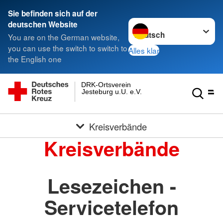
Sie befinden sich auf der
Sprache wechseln zu
deutschen Website
You are on the German website,
you can use the switch to switch to
Alles klar
the English one
DRK-Ortsverein
Jesteburg u.U. e.V.
Kreisverbände
Kreisverbände
Lesezeichen -
Servicetelefon