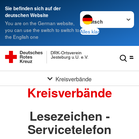
Sie befinden sich auf der
Sprache wechseln zu
deutschen Website
You are on the German website,
you can use the switch to switch to
Alles klar
the English one
DRK-Ortsverein
Jesteburg u.U. e.V.
Kreisverbände
Kreisverbände
Lesezeichen -
Servicetelefon