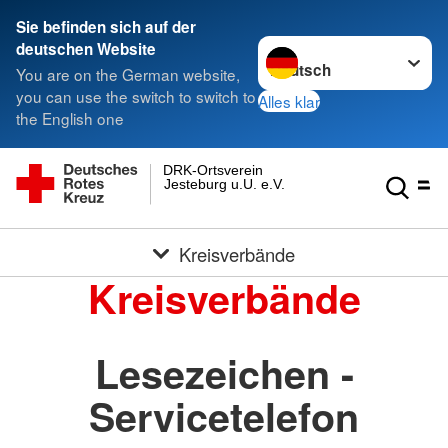
Sie befinden sich auf der
Sprache wechseln zu
deutschen Website
You are on the German website,
you can use the switch to switch to
Alles klar
the English one
DRK-Ortsverein
Jesteburg u.U. e.V.
Kreisverbände
Kreisverbände
Lesezeichen -
Servicetelefon