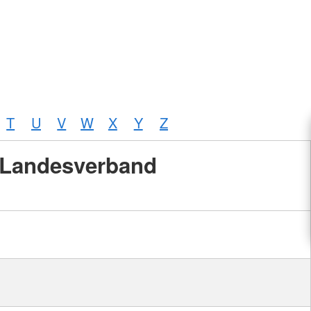
T
U
V
W
X
Y
Z
Landesverband