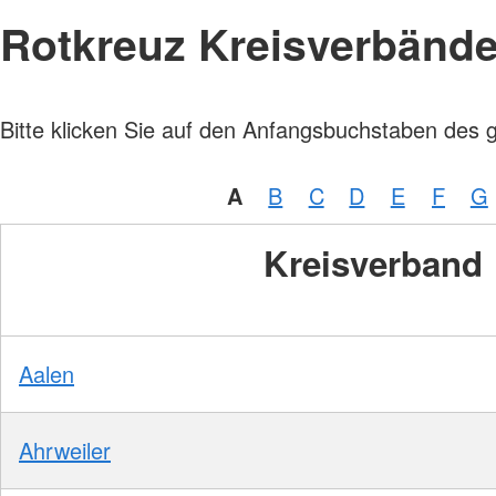
Rotkreuz Kreisverbänd
Bitte klicken Sie auf den Anfangsbuchstaben des 
A
B
C
D
E
F
G
Kreisverband
Aalen
Ahrweiler