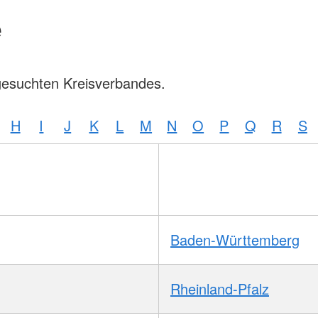
e
gesuchten Kreisverbandes.
H
I
J
K
L
M
N
O
P
Q
R
S
Baden-Württemberg
Rheinland-Pfalz