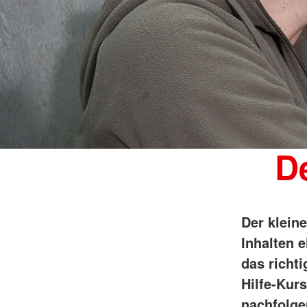
De
Der klein
Inhalten e
das richti
Hilfe-Kur
nachfolge