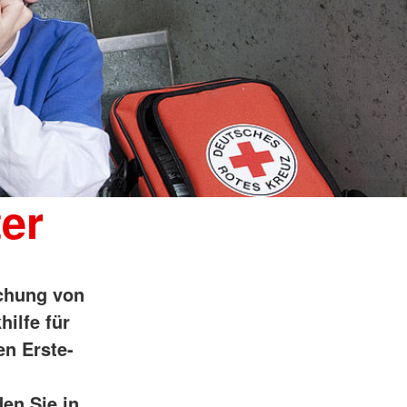
ter
schung von
hilfe für
en Erste-
en Sie in